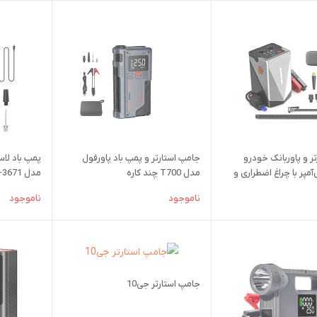
ر و پاوربانک خودرو
جامپ استارتر و پمپ باد پاورفول
پمپ باد لا
میلی‌آمپر با چراغ اضطراری و
مدل T700 چند کاره
مدل Ref-3671
ناموجود
ناموجود
جامپ استارتر جی10