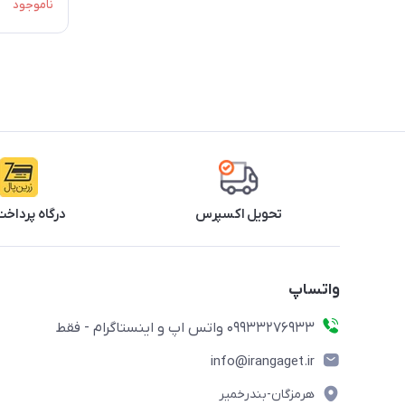
ناموجود
تحویل اکسپرس
درگاه پرداخت
واتساپ
09933276933 واتس اپ و اینستاگرام - فقط
info@irangaget.ir
هرمزگان-بندرخمیر