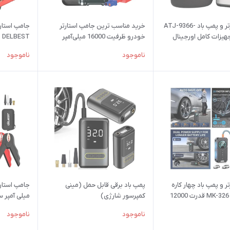
جامپ استارتر و پمپ باد ATJ-9366-
خرید مناسب ترین جامپ استارتر
جامپ استارت
رژنB تجهیزات کامل اورجینال
خودرو ظرفیت 16000 میلی‌آمپر
DELBEST مدل K5
مت تست و مرجوعی در
ساعت DELBEST – استارت سریع و
ناموجود
ناموجود
پاوربانک چندکاره
ر و پمپ باد چهار کاره
پمپ باد برقی قابل حمل (مینی
کمپرسور شارژی)
لی
ناموجود
ناموجود
،کمپرسور هو