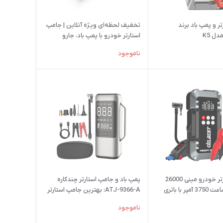
ر و پمپ باد برند
تخفیف لحظه‌ای ویژه آنلاین | جامپ
استارتر خودرو با پمپ باد، جارو
شارژی، چراغ قوه و پاوربانک
ناموجود
جامپ استارتر خودرو مینی 26000
پمپ باد و جامپ استارتر چندکاره
میلی آمپر ساعت 3750 آمپر با باتری
ATJ-9366-A: بهترین جامپ استارتر
تیوم 12 ولت، پاوربانک، پک جامپ
خودرو و پمپ باد 150PSI با پاوربانک
ناموجود
ا برای خودرو
8000 میلی‌آمپر