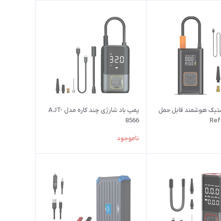
ستیک هوشمند قابل حمل
پمپ باد شارژی چند کاره مدل AJT-
8566
ناموجود