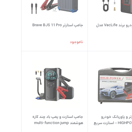
پمپ باد خودرو برند VacLife مدل
جامپ استارتر Brave BJS 11 Pro
ناموجود
ر و پاوربانک خودرو
جامپ استارت و پمپ باد چند کاره
HIGHPOWER JX57 – استارت سریع
هوشمند multi-function jump
starter