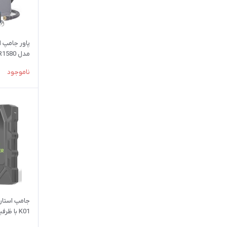
مدل R1580
ناموجود
جامپ استارت
قدرتمند و چ