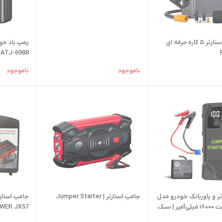
پاور جامپ استارتر ۵ کاره حرفه ای
ATJ-6988
ناموجود
ناموجود
ر و پاوربانک خودرو مدل
جامپ استارتر | Jumper Starter
جامپ استارت
K01 با ظرفیت ۱۸۰۰۰ میلی‌آمپر | سبک،
ندکاره
و قدرتمند