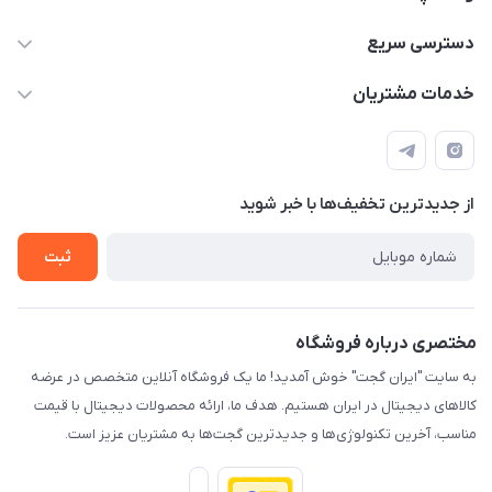
09933276933 واتس اپ و اینستاگرام - فقط
دسترسی سریع
info@irangaget.ir
حساب کاربری
خدمات مشتریان
هرمزگان-بندرخمیر
مجله فروشگاه
قوانین و مقررات
لیست محصولات
حریم خصوصی
درباره ما
از جدید‌ترین تخفیف‌ها با‌ خبر شوید
راهنما
تماس با ما
ثبت
مختصری درباره فروشگاه
به سایت "ایران گجت" خوش آمدید! ما یک فروشگاه آنلاین متخصص در عرضه
کالاهای دیجیتال در ایران هستیم. هدف ما، ارائه محصولات دیجیتال با قیمت
مناسب، آخرین تکنولوژی‌ها و جدیدترین گجت‌ها به مشتریان عزیز است.