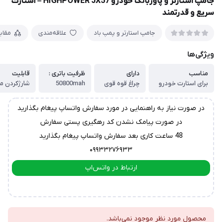
جامپ استارتر و پاوربانک خودرو HIGHPOWER JX57 – استارت
سریع و قدرتمند
جامپ استارتر و پمپ باد
علاقه‌مندی
مقای
ویژگی‌ها
مناسب
دارای
ظرفیت باتری :
قابلیت
برای استارت خودرو
چراغ قوه قوی
50800mah
شارژکردن مو
در صورت نیاز به راهنمایی در مورد سفارش واتساپ پیغام بگذارید
در صورت پیامک نشدن کد رهگیری پستی سفارش
48 ساعت کاری بعد سفارش واتساپ پیغام بگذارید
۰۹۹۳۳۲۷۶۹۳۳
ارتباط در واتس‌اپ
ارتباط در تلگرام
محصول مورد نظر موجود نمی‌باشد.