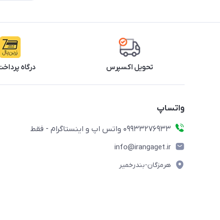
تحویل اکسپرس
درگاه پرداخت
واتساپ
09933276933 واتس اپ و اینستاگرام - فقط
info@irangaget.ir
هرمزگان-بندرخمیر