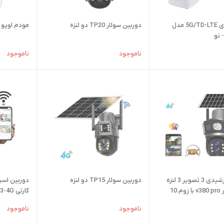
مودم هوآوی 5G/TD-LTE مدل
دوربین سولار TP20 دو لنزه
مودم اوپو مدل T1a
ناموجود
ناموجود
دوربین خورشیدی 3 تصویر 3 لنزه
دوربین سولار TP15 دو لنزه
دوربین اسپ
سیمکارتخور v380 pro با زوم 10
کارتی SC03-4G
ناموجود
ناموجود