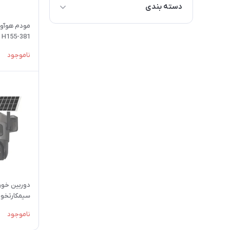
دسته بندی
مودم 5G
H155-381 - نو
ناموجود
برابری
ناموجود