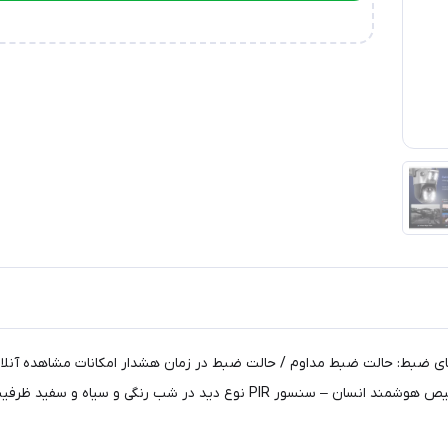
ارتباط در تلگرام
تیبانی کارت حافظه 128 گیگابایت آپشن‌های ضبط: حالت ضبط مداوم / حالت ضبط در زمان هشدار امکا
یاه و سفید ظرفیت باتری 4 عدد باتری 8000میلی آمپر