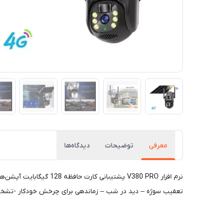
معرفی
توضیحات
دیدگاه‌ها
نرم افزار V380 PRO پش
تعقیب سوژه – دید در شب – زماندهی برای چرخش خودکار -تشخیص هوشمند انسان – سنسور PIR نوع دید در شب رنگی و س