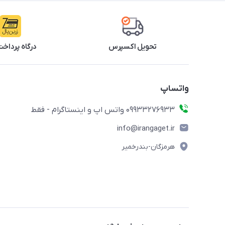
تحویل اکسپرس
درگاه پرداخت
واتساپ
09933276933 واتس اپ و اینستاگرام - فقط
info@irangaget.ir
هرمزگان-بندرخمیر