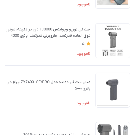
ناموجود
جت فن توربو ویولنتس 130000 دور در دقیقه، موتور
فوق العاده قدرتمند، جاروبرقی قدرتمند، باتری 4000
میلی آمپر ساعت، دمنده F72
5
ناموجود
مینی جت فن دمنده مدل ZY7400- SE/PRO چراغ دار
باتری۵۰۰۰
ناموجود
جت فن شارژی دمنده مکنده ویولنت 2025