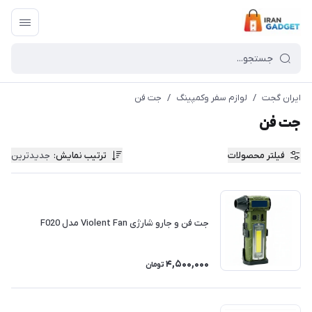
ایران گجت
/
لوازم سفر وکمپینگ
/
جت فن
جت فن
فیلتر محصولات
ترتیب نمایش
:
جدیدترین
جت فن و جارو شارژی Violent Fan مدل F020
4,500,000
تومان