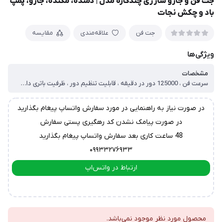
جت فن و جارو شارژی چندکاره مدل | دمنده، مکنده، جارو، پمپ
باد و چکش نجات
جت فن
علاقه‌مندی
مقایسه
ویژگی‌ها
مشخصات
سرعت فن ، 125000 دور در دقیقه ، قابلیت تنظیم‌ دور ، ظرفیت باتری داخلی ، 4 عدد 2000 میلی آمپر مجموعا 8000 میلی آمپر ، جنس بدنه ، آلومنیوم و ABS ، رنگ ، مشکی مایل به دودی ، وزن ، 390 گرم ، توان موتور ، 160 وات ، قابلیت ها ، دمنده بسیار قوی جهت : ، بادگرفتن خودرو ، باد گرفتن تجهیزات الکترونیکی و کامپیوتری ، باد زدن انواع وسایل بادی و تیوپ ، تخلیه باد تیوپ ، وکیوم کردن ، جارو بسیار پر قدرت خصوصا مناسب خودرو ، دارای سری مخصوص تیوپ ، دارای سری چکش اضطراری جهت شکستن شیشه ، قابلیت دمنده و مکنده
در صورت نیاز به راهنمایی در مورد سفارش واتساپ پیغام بگذارید
در صورت پیامک نشدن کد رهگیری پستی سفارش
48 ساعت کاری بعد سفارش واتساپ پیغام بگذارید
۰۹۹۳۳۲۷۶۹۳۳
ارتباط در واتس‌اپ
ارتباط در تلگرام
محصول مورد نظر موجود نمی‌باشد.