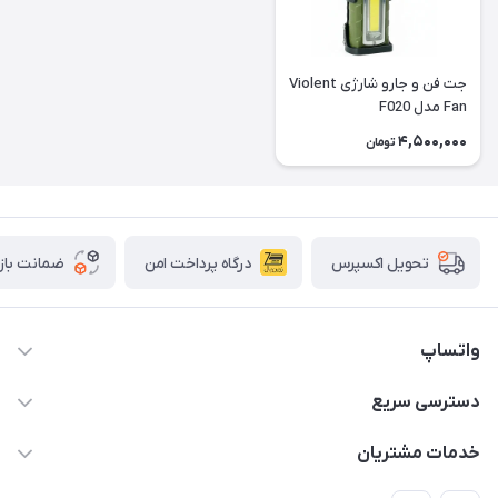
جت فن و جارو شارژی Violent
Fan مدل F020
4,500,000
تومان
درگاه پرداخت امن
ضمانت باز
تحویل اکسپرس
واتساپ
09933276933 واتس اپ و اینستاگرام - فقط
دسترسی سریع
info@irangaget.ir
حساب کاربری
خدمات مشتریان
هرمزگان-بندرخمیر
مجله فروشگاه
قوانین و مقررات