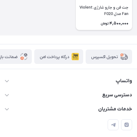
جت فن و جارو شارژی Violent
Fan مدل F020
4,500,000
تومان
درگاه پرداخت امن
ضمانت باز
تحویل اکسپرس
واتساپ
09933276933 واتس اپ و اینستاگرام - فقط
دسترسی سریع
info@irangaget.ir
حساب کاربری
خدمات مشتریان
هرمزگان-بندرخمیر
مجله فروشگاه
قوانین و مقررات
لیست محصولات
حریم خصوصی