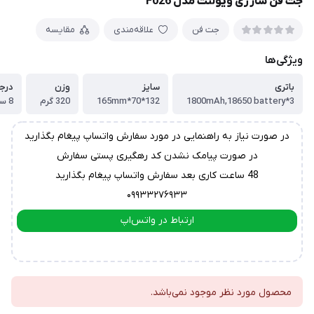
جت فن شارژی ویولنت مدل F026
جت فن
علاقه‌مندی
مقایسه
ویژگی‌ها
باتری
سایز
وزن
درج
3*1800mAh,18650 battery
132*70*165mm
320 گرم
8 سرعت متفاوت
در صورت نیاز به راهنمایی در مورد سفارش واتساپ پیغام بگذارید
در صورت پیامک نشدن کد رهگیری پستی سفارش
48 ساعت کاری بعد سفارش واتساپ پیغام بگذارید
۰۹۹۳۳۲۷۶۹۳۳
ارتباط در واتس‌اپ
ارتباط در تلگرام
محصول مورد نظر موجود نمی‌باشد.