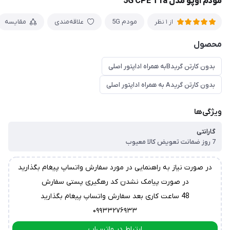
مودم اوپو مدل 5G CPE T1a
مودم 5G
علاقه‌مندی
مقایسه
از 1 نظر
محصول
بدون کارتن گریدBبه همراه اداپتور اصلی
بدون کارتن گریدA به همراه اداپتور اصلی
ویژگی‌ها
گارانتی
7 روز ضمانت تعویض کالا معیوب
در صورت نیاز به راهنمایی در مورد سفارش واتساپ پیغام بگذارید
در صورت پیامک نشدن کد رهگیری پستی سفارش
48 ساعت کاری بعد سفارش واتساپ پیغام بگذارید
۰۹۹۳۳۲۷۶۹۳۳
ارتباط در واتس‌اپ