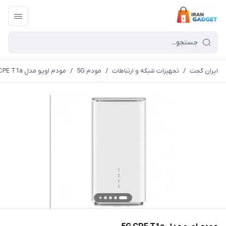
ایران گجت
/
تجهیزات شبکه و ارتباطات
/
مودم 5G
/
مودم اوپو مدل 5G CPE T1a