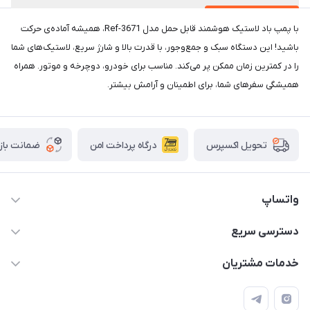
با پمپ باد لاستیک هوشمند قابل حمل مدل Ref-3671، همیشه آماده‌ی حرکت
باشید! این دستگاه سبک و جمع‌وجور، با قدرت بالا و شارژ سریع، لاستیک‌های شما
را در کمترین زمان ممکن پر می‌کند. مناسب برای خودرو، دوچرخه و موتور. همراه
همیشگی سفرهای شما، برای اطمینان و آرامش بیشتر.
درگاه پرداخت امن
ضمانت باز
تحویل اکسپرس
واتساپ
09933276933 واتس اپ و اینستاگرام - فقط
دسترسی سریع
info@irangaget.ir
حساب کاربری
خدمات مشتریان
هرمزگان-بندرخمیر
مجله فروشگاه
قوانین و مقررات
لیست محصولات