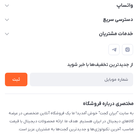
واتساپ
09933276933 واتس اپ و اینستاگرام - فقط
دسترسی سریع
info@irangaget.ir
حساب کاربری
خدمات مشتریان
هرمزگان-بندرخمیر
مجله فروشگاه
قوانین و مقررات
لیست محصولات
حریم خصوصی
درباره ما
از جدید‌ترین تخفیف‌ها با‌ خبر شوید
راهنما
تماس با ما
ثبت
مختصری درباره فروشگاه
به سایت "ایران گجت" خوش آمدید! ما یک فروشگاه آنلاین متخصص در عرضه
کالاهای دیجیتال در ایران هستیم. هدف ما، ارائه محصولات دیجیتال با قیمت
مناسب، آخرین تکنولوژی‌ها و جدیدترین گجت‌ها به مشتریان عزیز است.