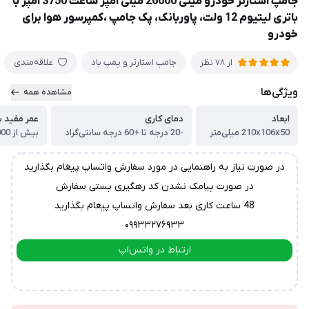
جامپ استارتر خودرو مینی 26000 میلی آمپر ساعت 3750 آمپر با
باتری لیتیوم 12 ولت، پاوربانک، پک جامپ ،کمپرسور هوا برای
خودرو
جامپ استارتر و پمپ باد
علاقه‌مندی
از 78 نظر
ویژگی‌ها
مشاهده همه
ابعاد
دمای کاری
عمر مفید ب
210x106x50 میلی‌متر
-20 درجه تا +60 درجه سانتی‌گراد
بیش از 1000 بار چرخه شارژ
در صورت نیاز به راهنمایی در مورد سفارش واتساپ پیغام بگذارید
در صورت پیامک نشدن کد رهگیری پستی سفارش
48 ساعت کاری بعد سفارش واتساپ پیغام بگذارید
۰۹۹۳۳۲۷۶۹۳۳
ارتباط در واتس‌اپ
ارتباط در تلگرام