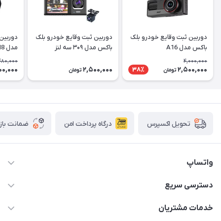
دوربین ثبت وقایع خودرو بلک
دوربین ثبت وقایع خودرو بلک
باکس مدل A16
باکس مدل ۳۰۹ سه لنز
مدل M8
480,000
4,000,000
00,000
2,500,000
2,500,000
38٪
تومان
تومان
درگاه پرداخت امن
ضمانت باز
تحویل اکسپرس
واتساپ
09933276933 واتس اپ و اینستاگرام - فقط
دسترسی سریع
info@irangaget.ir
حساب کاربری
خدمات مشتریان
هرمزگان-بندرخمیر