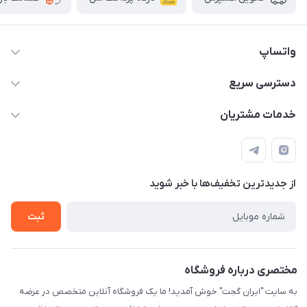
واتساپ
09933276933 واتس اپ و اینستاگرام - فقط
دسترسی سریع
info@irangaget.ir
حساب کاربری
خدمات مشتریان
هرمزگان-بندرخمیر
مجله فروشگاه
قوانین و مقررات
لیست محصولات
حریم خصوصی
درباره ما
از جدید‌ترین تخفیف‌ها با‌ خبر شوید
راهنما
تماس با ما
ثبت
مختصری درباره فروشگاه
به سایت "ایران گجت" خوش آمدید! ما یک فروشگاه آنلاین متخصص در عرضه