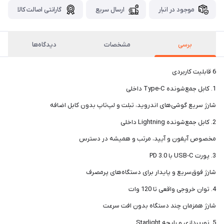
موجود در انبار
ارسال سریع
گارانتی اصالت کالا
برسی
مشخصات
دیدگاه‌ها
6 قابلیت کاربردی
1. کابل جمع‌شونده Type‑C داخلی
شارژ سریع گوشی‌های اندروید، تبلت و لپ‌تاپ بدون کابل اضافه
2. کابل جمع‌شونده Lightning داخلی
مخصوص آیفون و آیپد، مرتب و همیشه در دسترس
3. پورت USB‑C با PD 3.0
شارژ فوق‌سریع و پایدار برای دستگاه‌های پرمصرف
4. توان خروجی واقعی تا 120 وات
شارژ همزمان چند دستگاه بدون افت سرعت
5. نورپردازی و رایحه Starlight