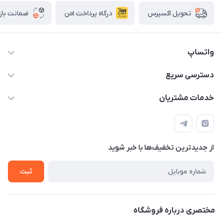
درگاه پرداخت امن
ضمانت باز
تحویل اکسپرس
واتساپ
09933276933 واتس اپ و اینستاگرام - فقط
دسترسی سریع
info@irangaget.ir
حساب کاربری
خدمات مشتریان
هرمزگان-بندرخمیر
مجله فروشگاه
قوانین و مقررات
لیست محصولات
حریم خصوصی
درباره ما
از جدید‌ترین تخفیف‌ها با‌ خبر شوید
راهنما
تماس با ما
ثبت
مختصری درباره فروشگاه