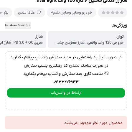
شارژر فندکی ماشین ۶ کاره 120 وات star light
خودرو وسایر وسایل نقلیه
علاقه‌مندی
م
ویژگی‌ها
مشاهده همه
توان
شارژ
خروجی 120 وات واقعی ، شارژ همزمان چند دستگاه بدون افت سرعت
در صورت نیاز به راهنمایی در مورد سفارش واتساپ پیغام بگذارید
در صورت پیامک نشدن کد رهگیری پستی سفارش
48 ساعت کاری بعد سفارش واتساپ پیغام بگذارید
۰۹۹۳۳۲۷۶۹۳۳
ارتباط در واتس‌اپ
ارتباط در تلگرام
محصول مورد نظر موجود نمی‌باشد.