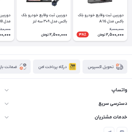
دوربین ثبت وقایع خودرو بلک
دوربین ثبت وقایع خودرو بلک
باکس مدل A16
باکس مدل ۳۰۹ سه لنز
مدل M8
480,000
4,000,000
00,000
2,500,000
2,500,000
38٪
تومان
تومان
درگاه پرداخت امن
ضمانت باز
تحویل اکسپرس
واتساپ
09933276933 واتس اپ و اینستاگرام - فقط
دسترسی سریع
info@irangaget.ir
حساب کاربری
خدمات مشتریان
هرمزگان-بندرخمیر
مجله فروشگاه
قوانین و مقررات