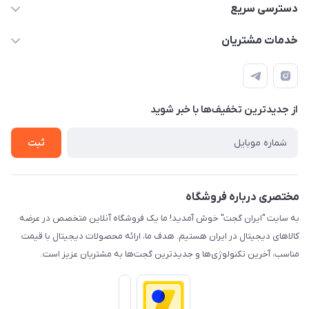
09933276933 واتس اپ و اینستاگرام - فقط
دسترسی سریع
info@irangaget.ir
حساب کاربری
خدمات مشتریان
هرمزگان-بندرخمیر
مجله فروشگاه
قوانین و مقررات
لیست محصولات
حریم خصوصی
درباره ما
از جدید‌ترین تخفیف‌ها با‌ خبر شوید
راهنما
تماس با ما
ثبت
مختصری درباره فروشگاه
به سایت "ایران گجت" خوش آمدید! ما یک فروشگاه آنلاین متخصص در عرضه
کالاهای دیجیتال در ایران هستیم. هدف ما، ارائه محصولات دیجیتال با قیمت
مناسب، آخرین تکنولوژی‌ها و جدیدترین گجت‌ها به مشتریان عزیز است.