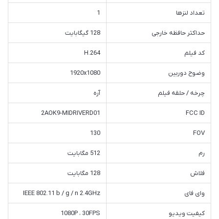
تعداد لنزها
1
حداکثر حافظه خارجی
128 گیگابایت
کد فیلم
H.264
وضوح دوربین
1920x1080
چرخه / حلقه فیلم
آره
2AOK9-MIDRIVERD01
FCC ID
130
FOV
رم
512 مگابایت
فلاش
128 مگابایت
وای فای
IEEE 802.11 b / g / n 2.4GHz
کیفیت ویدیو
1080P ، 30FPS