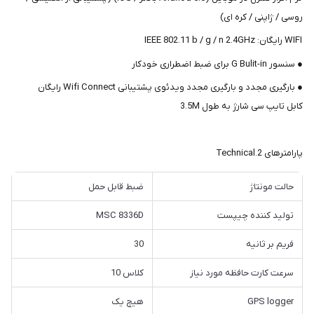
روسی / ژاپنی / کره ای)
WIFI رایگان: IEEE 802.11 b / g / n 2.4GHz
● سنسور G Bulit-in برای ضبط اضطراری خودکار
● بارگیری مجدد و بارگیری مجدد ویدئوی پشتیبانی Wifi Connect رایگان
کابل تایپ سی شارژ به طول 3.5M
پارامترهای 2.Technical
حالت مونتاژ
ضبط قابل حمل
تولید کننده چیپست
MSC 8336D
فریم بر ثانیه
30
سرعت کارت حافظه مورد نیاز
کلاس 10
GPS logger
هیچ یک