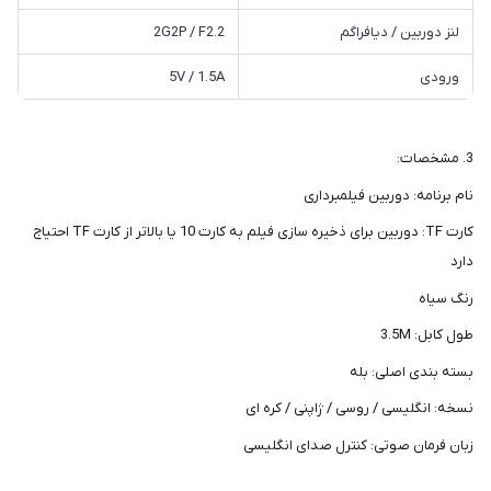
لنز دوربین / دیافراگم
2G2P / F2.2
ورودی
5V / 1.5A
3. مشخصات:
نام برنامه: دوربین فیلمبرداری
کارت TF: دوربین برای ذخیره سازی فیلم به کارت 10 یا بالاتر از کارت TF احتیاج
دارد
رنگ سیاه
طول کابل: 3.5M
بسته بندی اصلی: بله
نسخه: انگلیسی / روسی / ژاپنی / کره ای
زبان فرمان صوتی: کنترل صدای انگلیسی