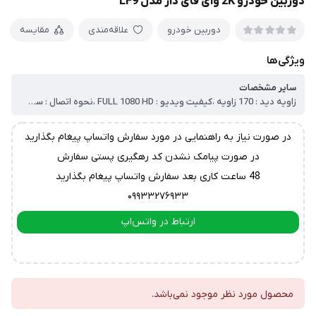
دوربین خودرو 2K وای فای دار مدل LF9
دوربین خودرو
علاقه‌مندی
مقایسه
ویژگی‌ها
سایر مشخصات
زاویه دید : 170 زاویه ،کیفیت ویدیو : FULL 1080 HD ،نحوه اتصال : سیم اتصال فندکی ،ذخیره سازی : حداکثر پشتیبانی 128 گیگابایت ،پشتیبانی از wifi : دارد ، پشتیبانی از سنسور جی (سنسور تصادف) : دارد ،سنسورتشخیص حرکت : دارد ، اپلیکیشن : دارد ،دید در شب : دارد، سنسور تصویر برداری : SONY
در صورت نیاز به راهنمایی در مورد سفارش واتساپ پیغام بگذارید
در صورت پیامک نشدن کد رهگیری پستی سفارش
48 ساعت کاری بعد سفارش واتساپ پیغام بگذارید
۰۹۹۳۳۲۷۶۹۳۳
ارتباط در واتس‌اپ
ارتباط در تلگرام
محصول مورد نظر موجود نمی‌باشد.