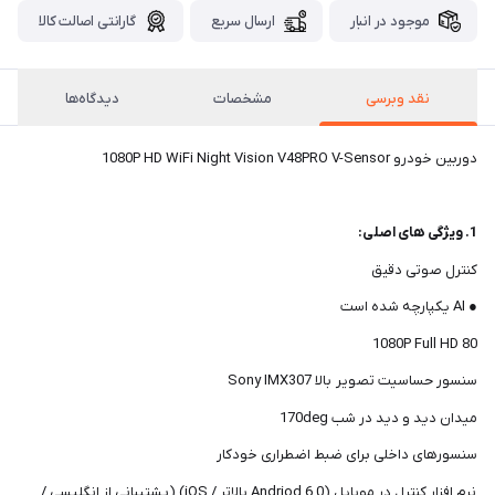
موجود در انبار
ارسال سریع
گارانتی اصالت کالا
نقد وبرسی
مشخصات
دیدگاه‌ها
دوربین خودرو 1080P HD WiFi Night Vision V48PRO V-Sensor
1. ویژگی های اصلی:
کنترل صوتی دقیق
● AI یکپارچه شده است
80 1080P Full HD
سنسور حساسیت تصویر بالا Sony IMX307
میدان دید و دید در شب 170deg
سنسورهای داخلی برای ضبط اضطراری خودکار
نرم افزار کنترل در موبایل (Andriod 6.0 بالاتر / iOS) (پشتیبانی از انگلیسی /