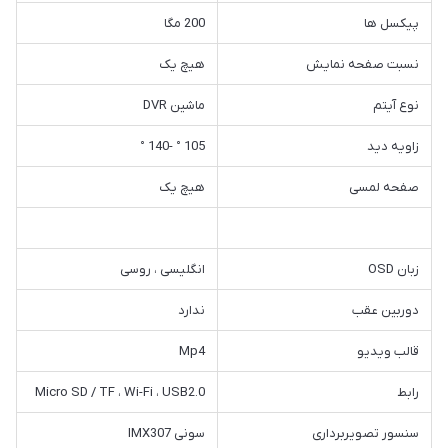
پیکسل ها
200 مگا
نسبت صفحه نمایش
هیچ یک
نوع آیتم
ماشین DVR
زاویه دید
105 ° -140 °
صفحه لمسی
هیچ یک
زبان OSD
انگلیسی ، روسی
دوربین عقب
ندارد
قالب ویدیو
Mp4
رابط
Micro SD / TF ، Wi-Fi ، USB2.0
سنسور تصویربرداری
سونی IMX307