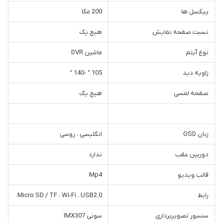
پیکسل ها
200 مگا
نسبت صفحه نمایش
هیچ یک
نوع آیتم
ماشین DVR
زاویه دید
105 ° -140 °
صفحه لمسی
هیچ یک
زبان OSD
انگلیسی ، روسی
دوربین عقب
ندارد
قالب ویدیو
Mp4
رابط
Micro SD / TF ، Wi-Fi ، USB2.0
سنسور تصویربرداری
سونی IMX307