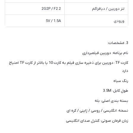
لنز دوربین / دیافراگم
2G2P / F2.2
ورودی
5V / 1.5A
3. مشخصات:
نام برنامه: دوربین فیلمبرداری
کارت TF: دوربین برای ذخیره سازی فیلم به کارت 10 یا بالاتر از کارت TF احتیاج
دارد
رنگ سیاه
طول کابل: 3.5M
بسته بندی اصلی: بله
نسخه: انگلیسی / روسی / ژاپنی / کره ای
زبان فرمان صوتی: کنترل صدای انگلیسی