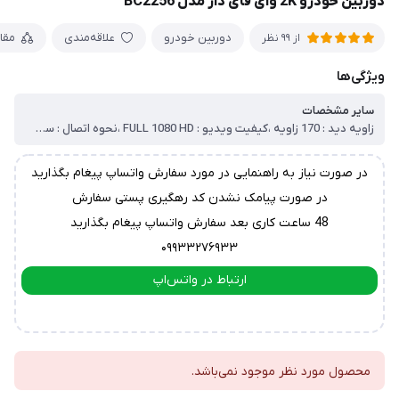
دوربین خودرو 2K وای فای دار مدل BC2256
دوربین خودرو
علاقه‌مندی
مقا
از 99 نظر
ویژگی‌ها
سایر مشخصات
زاویه دید : 170 زاویه ،کیفیت ویدیو : FULL 1080 HD ،نحوه اتصال : سیم اتصال فندکی ،ذخیره سازی : حداکثر پشتیبانی 128 گیگابایت ،پشتیبانی از wifi : دارد ، پشتیبانی از سنسور جی (سنسور تصادف) : دارد ،سنسورتشخیص حرکت : دارد ، اپلیکیشن : دارد ،دید در شب : دارد، سنسور تصویر برداری : SONY
در صورت نیاز به راهنمایی در مورد سفارش واتساپ پیغام بگذارید
در صورت پیامک نشدن کد رهگیری پستی سفارش
48 ساعت کاری بعد سفارش واتساپ پیغام بگذارید
۰۹۹۳۳۲۷۶۹۳۳
ارتباط در واتس‌اپ
ارتباط در تلگرام
محصول مورد نظر موجود نمی‌باشد.