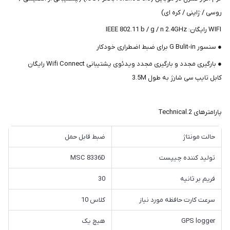
روسی / ژاپنی / کره ای)
WIFI رایگان: IEEE 802.11 b / g / n 2.4GHz
● سنسور G Bulit-in برای ضبط اضطراری خودکار
● بارگیری مجدد و بارگیری مجدد ویدئوی پشتیبانی Wifi Connect رایگان
کابل تایپ سی شارژ به طول 3.5M
پارامترهای 2.Technical
حالت مونتاژ
ضبط قابل حمل
تولید کننده چیپست
MSC 8336D
فریم بر ثانیه
30
سرعت کارت حافظه مورد نیاز
کلاس 10
GPS logger
هیچ یک