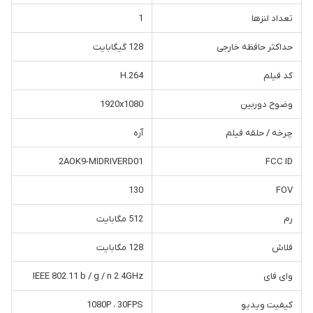
تعداد لنزها
1
حداکثر حافظه خارجی
128 گیگابایت
کد فیلم
H.264
وضوح دوربین
1920x1080
چرخه / حلقه فیلم
آره
2AOK9-MIDRIVERD01
FCC ID
130
FOV
رم
512 مگابایت
فلاش
128 مگابایت
وای فای
IEEE 802.11 b / g / n 2.4GHz
کیفیت ویدیو
1080P ، 30FPS