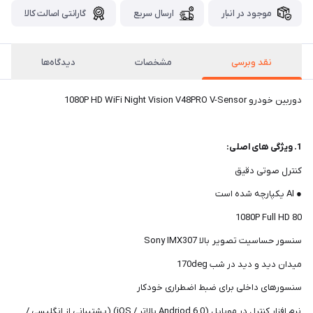
موجود در انبار
ارسال سریع
گارانتی اصالت کالا
نقد وبرسی
مشخصات
دیدگاه‌ها
دوربین خودرو 1080P HD WiFi Night Vision V48PRO V-Sensor
1. ویژگی های اصلی:
کنترل صوتی دقیق
● AI یکپارچه شده است
80 1080P Full HD
سنسور حساسیت تصویر بالا Sony IMX307
میدان دید و دید در شب 170deg
سنسورهای داخلی برای ضبط اضطراری خودکار
نرم افزار کنترل در موبایل (Andriod 6.0 بالاتر / iOS) (پشتیبانی از انگلیسی /