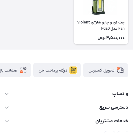
جت فن و جارو شارژی Violent
Fan مدل F020
4,500,000
تومان
درگاه پرداخت امن
ضمانت باز
تحویل اکسپرس
واتساپ
09933276933 واتس اپ و اینستاگرام - فقط
دسترسی سریع
info@irangaget.ir
حساب کاربری
خدمات مشتریان
هرمزگان-بندرخمیر
مجله فروشگاه
قوانین و مقررات