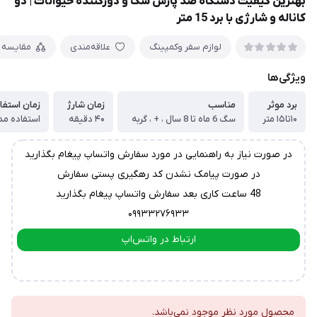
بهترین کیفیت دستگاه ضد پارس سگ و دورکننده حیوانات | دو
کاناله و شارژی با برد 15 متر
لوازم سفر وکمپینگ
علاقه‌مندی
مقایسه
ویژگی‌ها
برد موثر
مناسب
زمان شارژ
زمان استفا
۱۰تا۱۵ متر
سگ 6 ماه تا 8 سال ، + ، گربه
۴۰ دقیقه
استفاده مداوم 
در صورت نیاز به راهنمایی در مورد سفارش واتساپ پیغام بگذارید
در صورت پیامک نشدن کد رهگیری پستی سفارش
48 ساعت کاری بعد سفارش واتساپ پیغام بگذارید
۰۹۹۳۳۲۷۶۹۳۳
ارتباط در واتس‌اپ
ارتباط در تلگرام
محصول مورد نظر موجود نمی‌باشد.