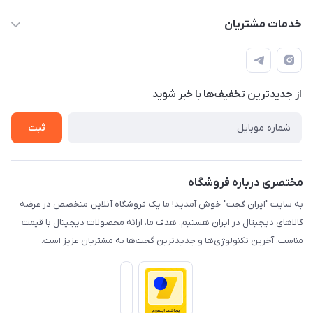
info@irangaget.ir
حساب کاربری
خدمات مشتریان
هرمزگان-بندرخمیر
مجله فروشگاه
قوانین و مقررات
لیست محصولات
حریم خصوصی
درباره ما
از جدید‌ترین تخفیف‌ها با‌ خبر شوید
راهنما
تماس با ما
ثبت
مختصری درباره فروشگاه
به سایت "ایران گجت" خوش آمدید! ما یک فروشگاه آنلاین متخصص در عرضه
کالاهای دیجیتال در ایران هستیم. هدف ما، ارائه محصولات دیجیتال با قیمت
مناسب، آخرین تکنولوژی‌ها و جدیدترین گجت‌ها به مشتریان عزیز است.