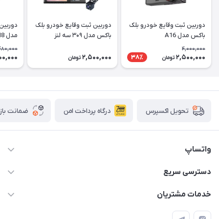
دوربین ثبت وقایع خودرو بلک
دوربین ثبت وقایع خودرو بلک
باکس مدل A16
باکس مدل ۳۰۹ سه لنز
مدل M8
480,000
4,000,000
00,000
2,500,000
2,500,000
38٪
تومان
تومان
درگاه پرداخت امن
ضمانت باز
تحویل اکسپرس
واتساپ
09933276933 واتس اپ و اینستاگرام - فقط
دسترسی سریع
info@irangaget.ir
حساب کاربری
خدمات مشتریان
هرمزگان-بندرخمیر
مجله فروشگاه
قوانین و مقررات