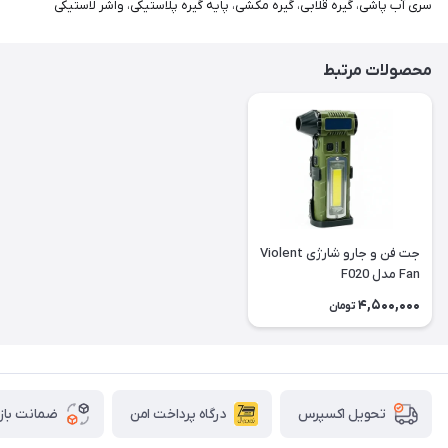
سری آب پاشی، گیره قلابی، گیره مکشی، پایه گیره پلاستیکی، واشر لاستیکی
محصولات مرتبط
جت فن و جارو شارژی Violent
Fan مدل F020
4,500,000
تومان
درگاه پرداخت امن
ضمانت باز
تحویل اکسپرس