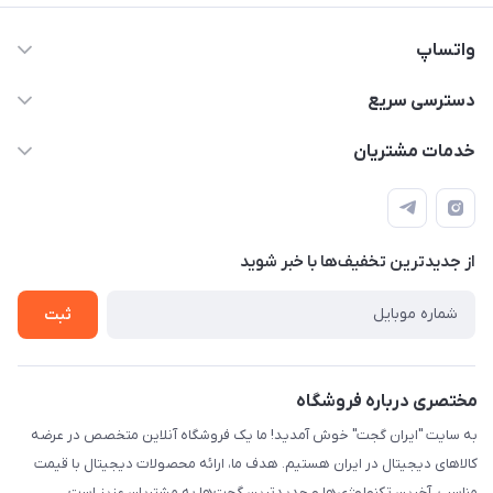
واتساپ
09933276933 واتس اپ و اینستاگرام - فقط
دسترسی سریع
info@irangaget.ir
حساب کاربری
خدمات مشتریان
هرمزگان-بندرخمیر
مجله فروشگاه
قوانین و مقررات
لیست محصولات
حریم خصوصی
درباره ما
از جدید‌ترین تخفیف‌ها با‌ خبر شوید
راهنما
تماس با ما
ثبت
مختصری درباره فروشگاه
به سایت "ایران گجت" خوش آمدید! ما یک فروشگاه آنلاین متخصص در عرضه
کالاهای دیجیتال در ایران هستیم. هدف ما، ارائه محصولات دیجیتال با قیمت
مناسب، آخرین تکنولوژی‌ها و جدیدترین گجت‌ها به مشتریان عزیز است.