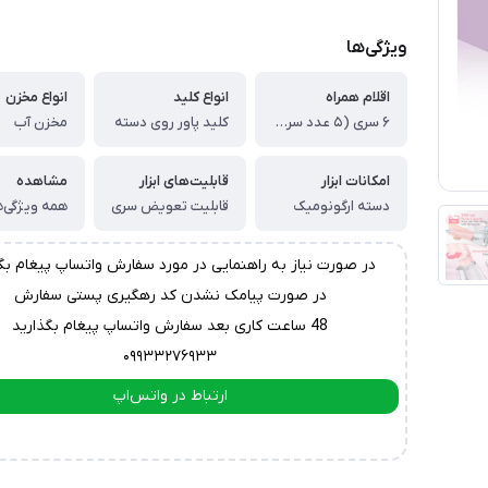
ویژگی‌ها
اقلام همراه
انواع کلید
انواع مخزن
۶ سری (۵ عدد سری شست و شو با ۱ عدد سری مسواک) ، دفترچه راهنما ، کابل شارژ
کلید پاور روی دسته
مخزن آب
امکانات ابزار
قابلیت‌های ابزار
مشاهده
دسته ارگونومیک
قابلیت تعویض سری
همه ویژگی‌ه
در صورت نیاز به راهنمایی در مورد سفارش واتساپ پیغام بگ
در صورت پیامک نشدن کد رهگیری پستی سفارش
48 ساعت کاری بعد سفارش واتساپ پیغام بگذارید
۰۹۹۳۳۲۷۶۹۳۳
ارتباط در واتس‌اپ
ارتباط در تلگرام