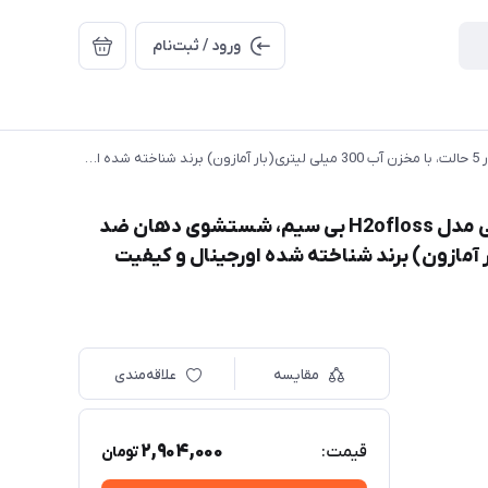
ورود / ثبت‌نام
واترجت دندان شستشوی دندان و دهان شیائوومی مدل H2ofloss بی سیم، شستشوی دهان ضد آب IPX7 در 5 حالت، با مخزن آب 300 میلی لیتری(بار آمازون) برند شناخته شده اورجینال و کیفیت عالی
واترجت دندان شستشوی دندان و دهان شیائوومی مدل H2ofloss بی سیم، شستشوی دهان ضد
مخزن آب 300 میلی لیتری(بار آمازون) برند شناخته شده اورجینال و کیفیت
مقایسه
علاقه‌مندی
2,904,000
قیمت:
تومان