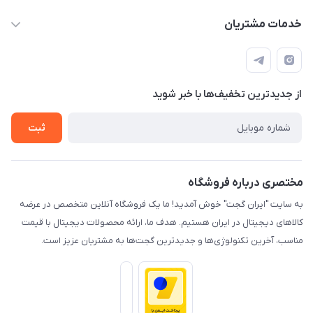
info@irangaget.ir
حساب کاربری
خدمات مشتریان
هرمزگان-بندرخمیر
مجله فروشگاه
قوانین و مقررات
لیست محصولات
حریم خصوصی
درباره ما
از جدید‌ترین تخفیف‌ها با‌ خبر شوید
راهنما
تماس با ما
ثبت
مختصری درباره فروشگاه
به سایت "ایران گجت" خوش آمدید! ما یک فروشگاه آنلاین متخصص در عرضه
کالاهای دیجیتال در ایران هستیم. هدف ما، ارائه محصولات دیجیتال با قیمت
مناسب، آخرین تکنولوژی‌ها و جدیدترین گجت‌ها به مشتریان عزیز است.