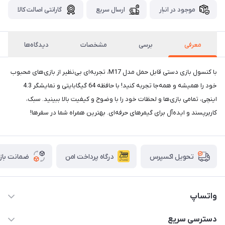
موجود در انبار
ارسال سریع
گارانتی اصالت کالا
معرفی
برسی
مشخصات
دیدگاه‌ها
با کنسول بازی دستی قابل حمل مدل M17، تجربه‌ای بی‌نظیر از بازی‌های محبوب
خود را همیشه و همه‌جا تجربه کنید! با حافظه 64 گیگابایتی و نمایشگر 4.3
اینچی، تمامی بازی‌ها و لحظات خود را با وضوح و کیفیت بالا ببینید. سبک،
کاربرپسند و ایده‌آل برای گیمرهای حرفه‌ای. بهترین همراه شما در سفرها!
درگاه پرداخت امن
ضمانت باز
تحویل اکسپرس
واتساپ
09933276933 واتس اپ و اینستاگرام - فقط
دسترسی سریع