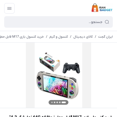
ایران گجت
/
کالای دیجیتال
/
کنسول و گیم
/
خرید کنسول بازی M17 قابل حمل | حافظه 64G نمایشگر 4.3"