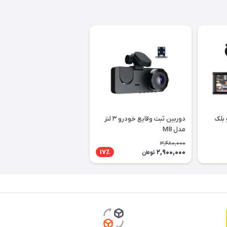
 بلک
دوربین ثبت وقایع خودرو ۳ لنز
مدل M8
3,480,000
2,900,000
17٪
تومان