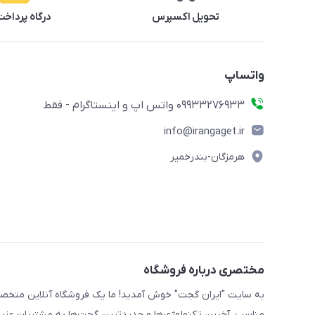
تحویل اکسپرس
درگاه پرداخت
واتساپ
09933276933 واتس اپ و اینستاگرام - فقط
info@irangaget.ir
هرمزگان-بندرخمیر
مختصری درباره فروشگاه
به سایت "ایران گجت" خوش آمدید! ما یک فروشگاه آنلاین متخصص 
مناسب، آخرین تکنولوژی‌ها و جدیدترین گجت‌ها به مشتریان عزیز