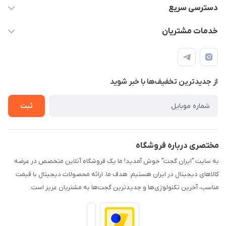
09933276933 واتس اپ و اینستاگرام - فقط
دسترسی سریع
info@irangaget.ir
حساب کاربری
خدمات مشتریان
هرمزگان-بندرخمیر
مجله فروشگاه
قوانین و مقررات
لیست محصولات
حریم خصوصی
درباره ما
از جدید‌ترین تخفیف‌ها با‌ خبر شوید
راهنما
تماس با ما
ثبت
مختصری درباره فروشگاه
به سایت "ایران گجت" خوش آمدید! ما یک فروشگاه آنلاین متخصص در عرضه
کالاهای دیجیتال در ایران هستیم. هدف ما، ارائه محصولات دیجیتال با قیمت
مناسب، آخرین تکنولوژی‌ها و جدیدترین گجت‌ها به مشتریان عزیز است.