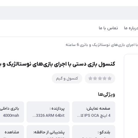
رباره ما
تماس با ما
رای بازی‌های نوستالژیک و باتری 6 ساعته
کنسول بازی دستی با اجرای بازی‌های نوستالژیک و باتری 6 
کنسول و گیم
ویژگی‌ها
صفحه نمایش:
پردازنده :
4 اینچ IPS OCA کاملاً چند لایه صفحه نمایش MIPI با وضوح بالا رزولوشن720*720
RK3326 ARM 64bit چهار هسته ای CPU Cortex-A35 تا 1.5 گیگاهرتز
4000mah
بلندگو :
پشتیبانی از حافظه:
مشاهده