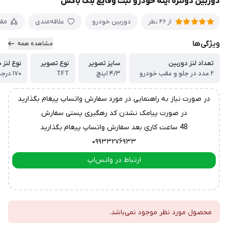
دوربین دولنزه آینه خودرو ثبت وقایع بلک باکس
دوربین خودرو
علاقه‌مندی
مق
از 46 نظر
ویژگی‌ها
مشاهده همه
تعداد لنز دوربین
سایز تصویر
نوع تصویر
نوع لنز 
۲ عدد در جلو و عقب خودرو
۴/۳ اینچ
TFT
۱۷۰ درجه واید فول اچ دی
در صورت نیاز به راهنمایی در مورد سفارش واتساپ پیغام بگذارید
در صورت پیامک نشدن کد رهگیری پستی سفارش
48 ساعت کاری بعد سفارش واتساپ پیغام بگذارید
۰۹۹۳۳۲۷۶۹۳۳
ارتباط در واتس‌اپ
ارتباط در تلگرام
محصول مورد نظر موجود نمی‌باشد.