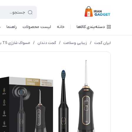
دسته‌بندی کالاها
خانه
لیست محصولات
راهنما
د
ایران گجت
/
زیبایی وسلامت
/
گجت دندان
/
مسواک شارژی T5 به همراه واترجت F6 پمپ کمبو