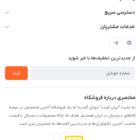
09933276933 واتس اپ و اینستاگرام - فقط
دسترسی سریع
info@irangaget.ir
حساب کاربری
خدمات مشتریان
هرمزگان-بندرخمیر
مجله فروشگاه
قوانین و مقررات
لیست محصولات
حریم خصوصی
درباره ما
از جدید‌ترین تخفیف‌ها با‌ خبر شوید
راهنما
تماس با ما
ثبت
مختصری درباره فروشگاه
به سایت "ایران گجت" خوش آمدید! ما یک فروشگاه آنلاین متخصص در عرضه
کالاهای دیجیتال در ایران هستیم. هدف ما، ارائه محصولات دیجیتال با قیمت
مناسب، آخرین تکنولوژی‌ها و جدیدترین گجت‌ها به مشتریان عزیز است.