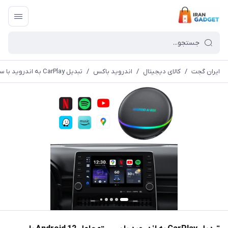
ایران گجت
/
کالای دیجیتال
/
اندروید باکس
/
تبدیل CarPlay به اندروید با سیستم‌عامل Android 12 با اندروید باکس خودرو Ottocast PCS47