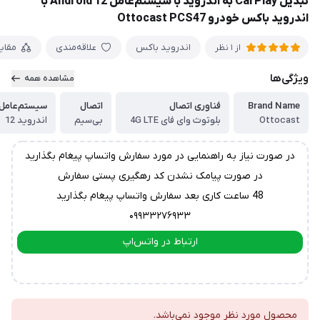
تبدیل CarPlay به اندروید با سیستم‌عامل Android 12 با
اندروید باکس خودرو Ottocast PCS47
اندروید باکس
علاقه‌مندی
مقای
از 1 نظر
ویژگی‌ها
مشاهده همه
Brand Name
فناوری اتصال
اتصال
سیستم‌عامل
Ottocast
بلوتوث وای فای 4G LTE
بی‌سیم
اندروید 12
در صورت نیاز به راهنمایی در مورد سفارش واتساپ پیغام بگذارید
در صورت پیامک نشدن کد رهگیری پستی سفارش
48 ساعت کاری بعد سفارش واتساپ پیغام بگذارید
۰۹۹۳۳۲۷۶۹۳۳
ارتباط در واتس‌اپ
ارتباط در تلگرام
محصول مورد نظر موجود نمی‌باشد.