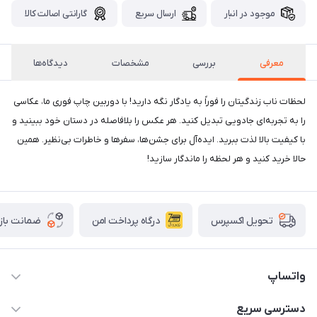
موجود در انبار
ارسال سریع
گارانتی اصالت کالا
معرفی
بررسی
مشخصات
دیدگاه‌ها
لحظات ناب زندگیتان را فوراً به یادگار نگه دارید! با دوربین چاپ فوری ما، عکاسی
را به تجربه‌ای جادویی تبدیل کنید. هر عکس را بلافاصله در دستان خود ببینید و
با کیفیت بالا لذت ببرید. ایده‌آل برای جشن‌ها، سفرها و خاطرات بی‌نظیر. همین
حالا خرید کنید و هر لحظه را ماندگار سازید!
درگاه پرداخت امن
ضمانت باز
تحویل اکسپرس
واتساپ
09933276933 واتس اپ و اینستاگرام - فقط
دسترسی سریع