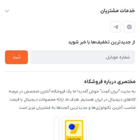
info@irangaget.ir
حساب کاربری
خدمات مشتریان
هرمزگان-بندرخمیر
مجله فروشگاه
قوانین و مقررات
لیست محصولات
حریم خصوصی
درباره ما
از جدید‌ترین تخفیف‌ها با‌ خبر شوید
راهنما
تماس با ما
ثبت
مختصری درباره فروشگاه
به سایت "ایران گجت" خوش آمدید! ما یک فروشگاه آنلاین متخصص در عرضه
کالاهای دیجیتال در ایران هستیم. هدف ما، ارائه محصولات دیجیتال با قیمت
مناسب، آخرین تکنولوژی‌ها و جدیدترین گجت‌ها به مشتریان عزیز است.