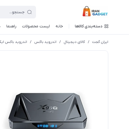
دسته‌بندی کالاها
خانه
لیست محصولات
راهنما
د
ایران گجت
/
کالای دیجیتال
/
اندروید باکس
/
اندروید باکس ایکس 96 مدل  plus 4/64