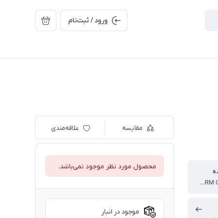
ورود / ثبت‌نام
مقایسه
علاقه‌مندی
محصول مورد نظر موجود نمی‌باشد.
ده
Allwinner H728 Octa-core ARM Cortex A55
موجود در انبار