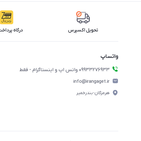
تحویل اکسپرس
درگاه پرداخت
واتساپ
09933276933 واتس اپ و اینستاگرام - فقط
info@irangaget.ir
هرمزگان-بندرخمیر