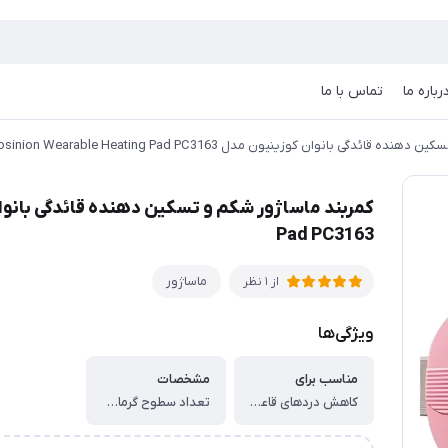
رباره ما
تماس با ما
ائدگی بانوان کوزینیون مدل Cosinion Wearable Heating Pad PC3163
Pad PC3163
ماساژور
از 1 نظر
ویژگی‌ها
مناسب برای
مشخصات
کاهش دردهای قاعدگی، کمردرد، گرفتگی‌های عضلانی
تعداد سطوح گرمایی: 3 سطح (50°C، 55°C، 60°C) ، زمان گرم شدن: 2 ثانیه ، تعداد حالت‌های ماساژ: 3 حالت لرزشی ، سیستم ایمنی خاموشی خودکار: پس از 30 دقیقه ، نوع شارژ: شارژ سریع 2 ساعته ، نوع پارچه: مخمل لطیف (deer velvet) ، طول بند: قابل تنظیم تا 50 اینچ ، ظرفیت باتری: 1800 میلی‌آمپر ساعت ، هدیه‌ای مناسب برای همسر، دختر، مادر، دوستان