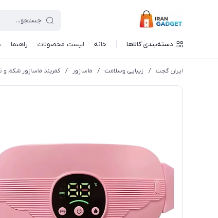
دسته‌بندی کالاها
خانه
لیست محصولات
راهنما
د
ایران گجت
/
زیبایی وسلامت
/
ماساژور
/
کمربند ماساژور شکم و تسکين دهنده ق