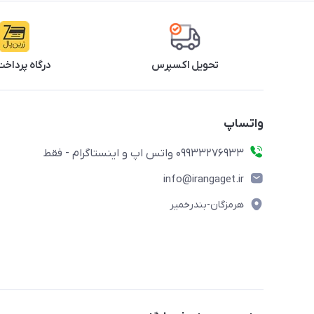
تحویل اکسپرس
درگاه پرداخت
واتساپ
09933276933 واتس اپ و اینستاگرام - فقط
info@irangaget.ir
هرمزگان-بندرخمیر