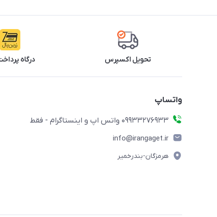
تحویل اکسپرس
درگاه پرداخت
واتساپ
09933276933 واتس اپ و اینستاگرام - فقط
info@irangaget.ir
هرمزگان-بندرخمیر