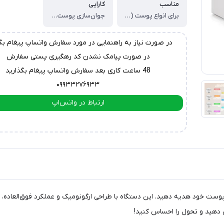
مناسب
کارایی
برای انواع پوست (حتی پوست‌های حساس)
جوان‌سازی پوست** ، ✨ **کاهش چین‌وچروک و خطوط ریز** ، ✨ **لیفتینگ و سفت‌کردن پوست** ، ✨ **کاهش پف و تیرگی زیر چشم** ، ✨ **بهبود جریان خون و لنفاوی** ، ✨ **روشن‌تر شدن پوست و کاهش لک‌ها** ، ✨ **آرامش بخشی و کاهش التهاب
در صورت نیاز به راهنمایی در مورد سفارش واتساپ پیغام بگ
در صورت پیامک نشدن کد رهگیری پستی سفارش
48 ساعت کاری بعد سفارش واتساپ پیغام بگذارید
۰۹۹۳۳۲۷۶۹۳۳
ارتباط در واتس‌اپ
ارتباط در تلگرام
 پوست خود هدیه دهید. این دستگاه با طراحی ارگونومیک و عملکرد فوق‌العاده
ش دهید و تحول را احساس کنید!