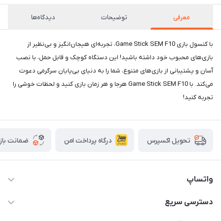
معرفی
توضیحات
دیدگاه‌ها
با کنسول بازی Game Stick SEM F10، تجربه‌ای هیجان‌انگیز و بی‌نظیر از
بازی‌های محبوب خود داشته باشید! این دستگاه کوچک و قابل حمل، با نصب
آسان و پشتیبانی از بازی‌های متنوع، شما را به دنیای بی‌پایان سرگرمی دعوت
می‌کند. با Game Stick SEM F10 هرجا و هر زمان بازی کنید و لحظات خوشی را
تجربه کنید!
درگاه پرداخت امن
ضمانت باز
تحویل اکسپرس
واتساپ
09933276933 واتس اپ و اینستاگرام - فقط
دسترسی سریع
info@irangaget.ir
حساب کاربری