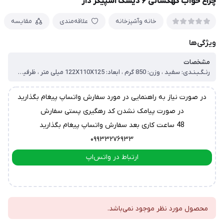
چراغ خواب کهکشانی ۶ دیسک اسپیکر دار
خانه وآشپزخانه
علاقه‌مندی
مقایسه
ویژگی‌ها
مشخصات
رنـگـبـنـدی: سفید ، وزن: 850 گرم ، ابعاد: 122X110X125 میلی متر ، ظرفیت باتری داخلی: 2000 میلی آمپر ، جنس: ABS, پلاستیک سخت ، نوع لامپ: کهکشانی ، درگاه شارژ: تایپ سی ، منبع انرژی: برق مستقیم ، مناسب استفاده در: مسافرت و کمپینگ, منزل ، قابلیت های ویژه: پخش موزیک های آرامش بخش, دارای 6 طرح مختلف, دارای اسپیکر, قابلیت تنظیم زاویه تا 45 درجه, نمایش انواع کهکشان ها و آسمان شب, نمایش بارش های شهابی
در صورت نیاز به راهنمایی در مورد سفارش واتساپ پیغام بگذارید
در صورت پیامک نشدن کد رهگیری پستی سفارش
48 ساعت کاری بعد سفارش واتساپ پیغام بگذارید
۰۹۹۳۳۲۷۶۹۳۳
ارتباط در واتس‌اپ
ارتباط در تلگرام
محصول مورد نظر موجود نمی‌باشد.