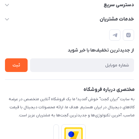
09933276933 واتس اپ و اینستاگرام - فقط
دسترسی سریع
info@irangaget.ir
حساب کاربری
خدمات مشتریان
هرمزگان-بندرخمیر
مجله فروشگاه
قوانین و مقررات
لیست محصولات
حریم خصوصی
درباره ما
از جدید‌ترین تخفیف‌ها با‌ خبر شوید
راهنما
تماس با ما
ثبت
مختصری درباره فروشگاه
به سایت "ایران گجت" خوش آمدید! ما یک فروشگاه آنلاین متخصص در عرضه
کالاهای دیجیتال در ایران هستیم. هدف ما، ارائه محصولات دیجیتال با قیمت
مناسب، آخرین تکنولوژی‌ها و جدیدترین گجت‌ها به مشتریان عزیز است.