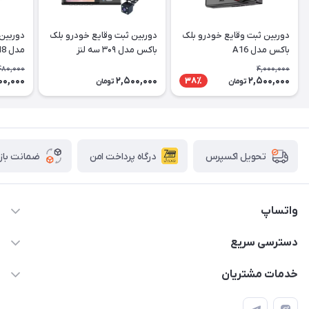
دوربین ثبت وقایع خودرو بلک
دوربین ثبت وقایع خودرو بلک
باکس مدل A16
باکس مدل ۳۰۹ سه لنز
مدل M8
480,000
4,000,000
00,000
2,500,000
2,500,000
38٪
تومان
تومان
درگاه پرداخت امن
ضمانت باز
تحویل اکسپرس
واتساپ
09933276933 واتس اپ و اینستاگرام - فقط
دسترسی سریع
info@irangaget.ir
حساب کاربری
خدمات مشتریان
هرمزگان-بندرخمیر
مجله فروشگاه
قوانین و مقررات