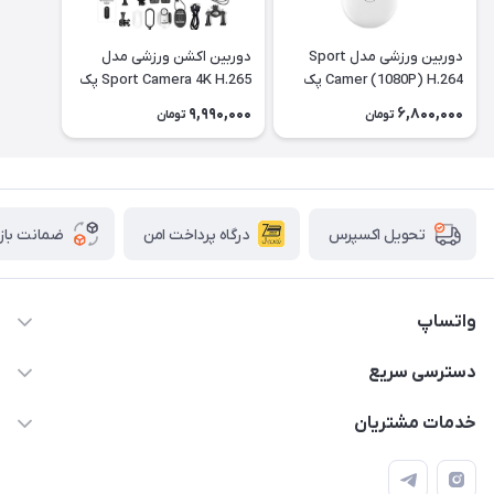
دوربین ورزشی مدل Sport
دوربین اکشن ورزشی مدل
Camer (1080P) H.264 پک
Sport Camera 4K H.265 پک
کامل با تمام تجهیزات رنگ
کامل - مشکی
9,990,000
6,800,000
تومان
تومان
مشکی
درگاه پرداخت امن
ضمانت باز
تحویل اکسپرس
واتساپ
09933276933 واتس اپ و اینستاگرام - فقط
دسترسی سریع
info@irangaget.ir
حساب کاربری
خدمات مشتریان
هرمزگان-بندرخمیر
مجله فروشگاه
قوانین و مقررات
لیست محصولات