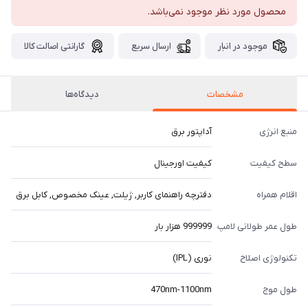
محصول مورد نظر موجود نمی‌باشد.
موجود در انبار
ارسال سریع
گارانتی اصالت کالا
مشخصات
دیدگاه‌ها
منبع انرژی
آداپتور برق
سطح کیفیت
کیفیت اورجینال
اقلام همراه
دفترچه راهنمای کاربر, ژیلت, عینک مخصوص, کابل برق
طول عمر طولانی لامپ
999999 هزار بار
تکنولوژی اصلاح
نوری (IPL)
طول موج
470nm-1100nm