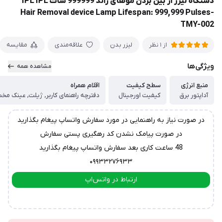
دستگاه لیزر از بین بردن موهای زائد 999999 شات IPL IPL
Hair Removal device Lamp Lifespan: 999,999 Pulses-
TMY-002
لیزر بدن
علاقه‌مندی
مقایسه
از 1 نظر
ویژگی‌ها
مشاهده همه
منبع انرژی
سطح کیفیت
اقلام همراه
آداپتور برق
کیفیت اورجینال
در صورت نیاز به راهنمایی در مورد سفارش واتساپ پیغام بگذارید
در صورت پیامک نشدن کد رهگیری پستی سفارش
48 ساعت کاری بعد سفارش واتساپ پیغام بگذارید
۰۹۹۳۳۲۷۶۹۳۳
ارتباط در واتس‌اپ
ارتباط در تلگرام