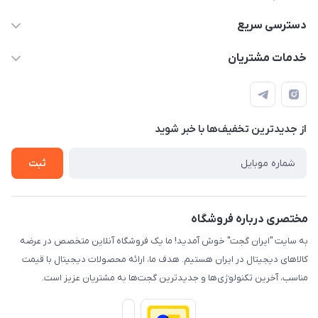
09933276933 واتس اپ و اینستاگرام - فقط
دسترسی سریع
info@irangaget.ir
حساب کاربری
خدمات مشتریان
هرمزگان-بندرخمیر
مجله فروشگاه
قوانین و مقررات
لیست محصولات
حریم خصوصی
درباره ما
از جدید‌ترین تخفیف‌ها با‌ خبر شوید
راهنما
تماس با ما
ثبت
مختصری درباره فروشگاه
به سایت "ایران گجت" خوش آمدید! ما یک فروشگاه آنلاین متخصص در عرضه
کالاهای دیجیتال در ایران هستیم. هدف ما، ارائه محصولات دیجیتال با قیمت
مناسب، آخرین تکنولوژی‌ها و جدیدترین گجت‌ها به مشتریان عزیز است.