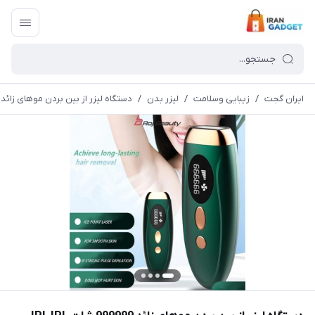
ایران گجت
/
زیبایی وسلامت
/
لیزر بدن
/
دستگاه لیزر از بین بردن موهای زائد 999999 شات PL IPL Hair Removal device Lamp Lifespan: 999,999 Pulses- TMY-002