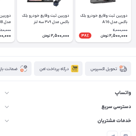
دوربین ثبت وقایع خودرو بلک
دوربین ثبت وقایع خودرو بلک
باکس مدل A16
باکس مدل ۳۰۹ سه لنز
مدل M8
480,000
4,000,000
00,000
2,500,000
2,500,000
38٪
تومان
تومان
درگاه پرداخت امن
ضمانت باز
تحویل اکسپرس
واتساپ
09933276933 واتس اپ و اینستاگرام - فقط
دسترسی سریع
info@irangaget.ir
حساب کاربری
خدمات مشتریان
هرمزگان-بندرخمیر
مجله فروشگاه
قوانین و مقررات