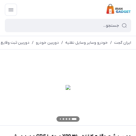
ایران گجت
/
خودرو وسایر وسایل نقلیه
/
دوربین خودرو
/
دوربین ثبت وقایع ۴ لنزه Y99 ۳۶۰ درجه با GPS و دید در شب