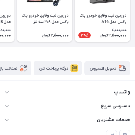
دوربین ثبت وقایع خودرو بلک
دوربین ثبت وقایع خودرو بلک
باکس مدل A16
باکس مدل ۳۰۹ سه لنز
مدل M8
480,000
4,000,000
00,000
2,500,000
2,500,000
38٪
تومان
تومان
درگاه پرداخت امن
ضمانت باز
تحویل اکسپرس
واتساپ
09933276933 واتس اپ و اینستاگرام - فقط
دسترسی سریع
info@irangaget.ir
حساب کاربری
خدمات مشتریان
هرمزگان-بندرخمیر
مجله فروشگاه
قوانین و مقررات