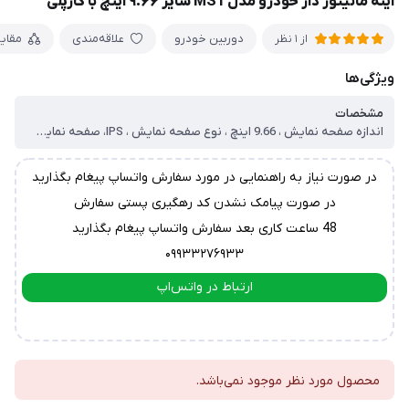
آینه مانیتور دار خودرو مدل MS1 سایز ۹.۶۶ اینچ با کارپلی
دوربین خودرو
علاقه‌مندی
مقای
از 1 نظر
ویژگی‌ها
مشخصات
اندازه صفحه نمایش ، 9.66 اینچ ، نوع صفحه نمایش ، IPS، صفحه نمایش لمسی ، کیفیت تصویر ، 4k full hd ، دوربین عقب:1080*1920 ، دوربین جلو:2160*3840p ، رزولوشن تصاویر ، 4K ، سنسور قفل تصویر هنگام تصادف ، دارد ( G Sensor ) ، Loop Recording ، دارد ، ضبط صدا ، دارد ، زاویه تصویر برداری ، 170 درجه ( اواترا واید ) ، حداکثر کارت حافظه ، 256 گیگابایت ، فرمت عکس ، JPEG ، فرمت ویدیو ، MOV ، قابلیت Motion Detection ، دارد ، زمان و تاریخ ، دارد ، برق قابل اتصال ، 9 تا 12 ولت ، سایر توضیحات ، دارای ، اندروید اتو و کارپلی ، بلوتوث، ضد آب، دید در شب، WDR، FULL COLOR، سنسور G
در صورت نیاز به راهنمایی در مورد سفارش واتساپ پیغام بگذارید
در صورت پیامک نشدن کد رهگیری پستی سفارش
48 ساعت کاری بعد سفارش واتساپ پیغام بگذارید
۰۹۹۳۳۲۷۶۹۳۳
ارتباط در واتس‌اپ
ارتباط در تلگرام
محصول مورد نظر موجود نمی‌باشد.