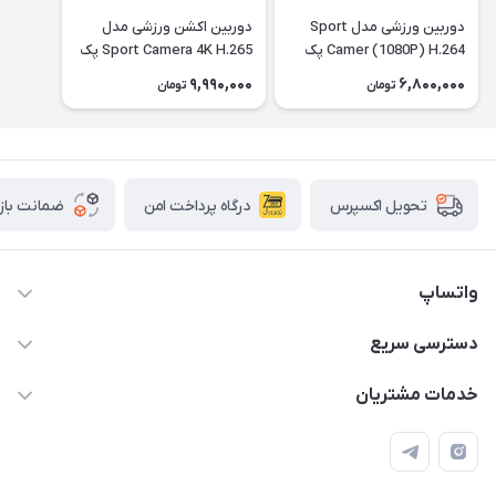
دوربین ورزشی مدل Sport
دوربین اکشن ورزشی مدل
Camer (1080P) H.264 پک
Sport Camera 4K H.265 پک
کامل با تمام تجهیزات رنگ
کامل - مشکی
9,990,000
6,800,000
تومان
تومان
مشکی
درگاه پرداخت امن
ضمانت باز
تحویل اکسپرس
واتساپ
09933276933 واتس اپ و اینستاگرام - فقط
دسترسی سریع
info@irangaget.ir
حساب کاربری
خدمات مشتریان
هرمزگان-بندرخمیر
مجله فروشگاه
قوانین و مقررات
لیست محصولات
حریم خصوصی