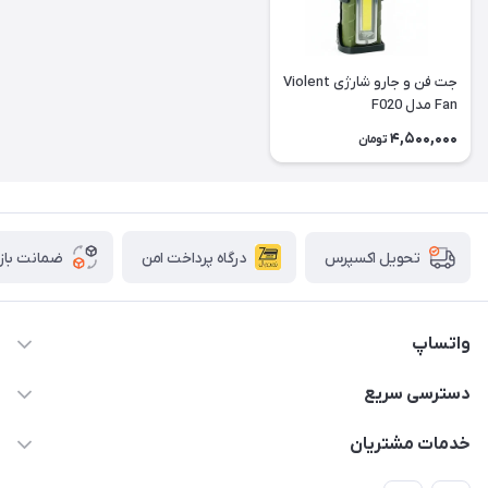
جت فن و جارو شارژی Violent
Fan مدل F020
4,500,000
تومان
درگاه پرداخت امن
ضمانت باز
تحویل اکسپرس
واتساپ
09933276933 واتس اپ و اینستاگرام - فقط
دسترسی سریع
info@irangaget.ir
حساب کاربری
خدمات مشتریان
هرمزگان-بندرخمیر
مجله فروشگاه
قوانین و مقررات