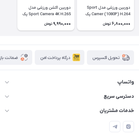
دوربین ورزشی مدل Sport
دوربین اکشن ورزشی مدل
Camer (1080P) H.264 پک
Sport Camera 4K H.265 پک
کامل با تمام تجهیزات رنگ
کامل - مشکی
9,990,000
6,800,000
تومان
تومان
مشکی
درگاه پرداخت امن
ضمانت باز
تحویل اکسپرس
واتساپ
09933276933 واتس اپ و اینستاگرام - فقط
دسترسی سریع
info@irangaget.ir
حساب کاربری
خدمات مشتریان
هرمزگان-بندرخمیر
مجله فروشگاه
قوانین و مقررات
لیست محصولات
حریم خصوصی