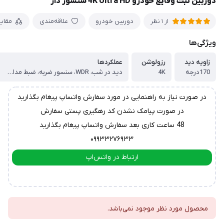
دوربین ثبت وقایع خودرو 4K Ultra HD سنسور دار
دوربین خودرو
علاقه‌مندی
مقای
از 1 نظر
ویژگی‌ها
زاویه دید
رزولوشن
عملکردها
170درجه
4K
دید در شب، WDR، سنسور ضربه، ضبط مداوم، وای فای داخلی
در صورت نیاز به راهنمایی در مورد سفارش واتساپ پیغام بگذارید
در صورت پیامک نشدن کد رهگیری پستی سفارش
48 ساعت کاری بعد سفارش واتساپ پیغام بگذارید
۰۹۹۳۳۲۷۶۹۳۳
ارتباط در واتس‌اپ
ارتباط در تلگرام
محصول مورد نظر موجود نمی‌باشد.