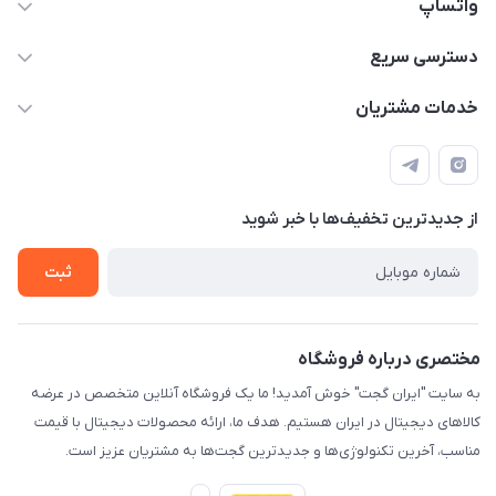
واتساپ
09933276933 واتس اپ و اینستاگرام - فقط
دسترسی سریع
info@irangaget.ir
حساب کاربری
خدمات مشتریان
هرمزگان-بندرخمیر
مجله فروشگاه
قوانین و مقررات
لیست محصولات
حریم خصوصی
درباره ما
از جدید‌ترین تخفیف‌ها با‌ خبر شوید
راهنما
تماس با ما
ثبت
مختصری درباره فروشگاه
به سایت "ایران گجت" خوش آمدید! ما یک فروشگاه آنلاین متخصص در عرضه
کالاهای دیجیتال در ایران هستیم. هدف ما، ارائه محصولات دیجیتال با قیمت
مناسب، آخرین تکنولوژی‌ها و جدیدترین گجت‌ها به مشتریان عزیز است.