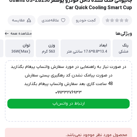
جالیوانی خنک کننده داخل خودرو یوسمز Usams US-ZB230
Car Quick Cooling Smart Cup
گجت خودرو
علاقه‌مندی
مقایسه
ویژگی‌ها
مشاهده همه
رنگ
ابعاد
وزن
توان
مشکی
13.4*8.8*17.6 سانتی متر
563 گرم
36W(Max)
در صورت نیاز به راهنمایی در مورد سفارش واتساپ پیغام بگذارید
در صورت پیامک نشدن کد رهگیری پستی سفارش
48 ساعت کاری بعد سفارش واتساپ پیغام بگذارید
۰۹۹۳۳۲۷۶۹۳۳
ارتباط در واتس‌اپ
ارتباط در تلگرام
محصول مورد نظر موجود نمی‌باشد.