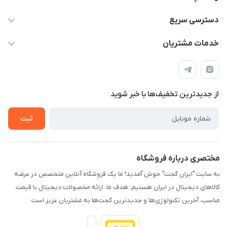
09933276933 واتس اپ و اینستاگرام - فقط
دسترسی سریع
info@irangaget.ir
حساب کاربری
خدمات مشتریان
هرمزگان-بندرخمیر
مجله فروشگاه
قوانین و مقررات
لیست محصولات
حریم خصوصی
درباره ما
از جدید‌ترین تخفیف‌ها با‌ خبر شوید
راهنما
تماس با ما
ثبت
مختصری درباره فروشگاه
به سایت "ایران گجت" خوش آمدید! ما یک فروشگاه آنلاین متخصص در عرضه
کالاهای دیجیتال در ایران هستیم. هدف ما، ارائه محصولات دیجیتال با قیمت
مناسب، آخرین تکنولوژی‌ها و جدیدترین گجت‌ها به مشتریان عزیز است.