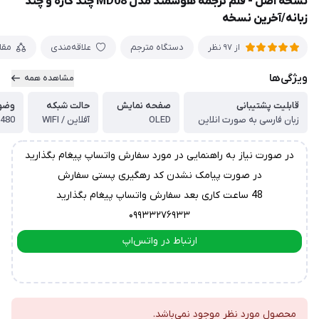
نسخه اصل - قلم ترجمه هوشمند مدل MD08 چند کاره و چند
زبانه/آخرین نسخه
دستگاه مترجم
علاقه‌مندی
مقا
از 97 نظر
ویژگی‌ها
مشاهده همه
قابلیت پشتیبانی
صفحه نمایش
حالت شبکه
وضو
زبان فارسی به صورت انلاین
OLED
آفلاین / WIFI
480
در صورت نیاز به راهنمایی در مورد سفارش واتساپ پیغام بگذارید
در صورت پیامک نشدن کد رهگیری پستی سفارش
48 ساعت کاری بعد سفارش واتساپ پیغام بگذارید
۰۹۹۳۳۲۷۶۹۳۳
ارتباط در واتس‌اپ
ارتباط در تلگرام
محصول مورد نظر موجود نمی‌باشد.