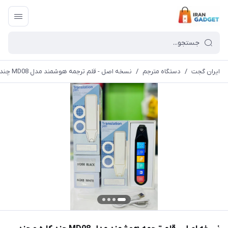
ایران گجت
/
دستگاه مترجم
/
نسخه اصل - قلم ترجمه هوشمند مدل MD08 چند کاره و چند زبانه/آخرین نسخه