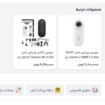
محصولات مرتبط
دوربین ورزشی مدل Sport
دوربین اکشن ورزشی مدل
Camer (1080P) H.264 پک
Sport Camera 4K H.265 پک
کامل با تمام تجهیزات رنگ
کامل - مشکی
9,990,000
6,800,000
تومان
تومان
مشکی
درگاه پرداخت امن
ضمانت باز
تحویل اکسپرس