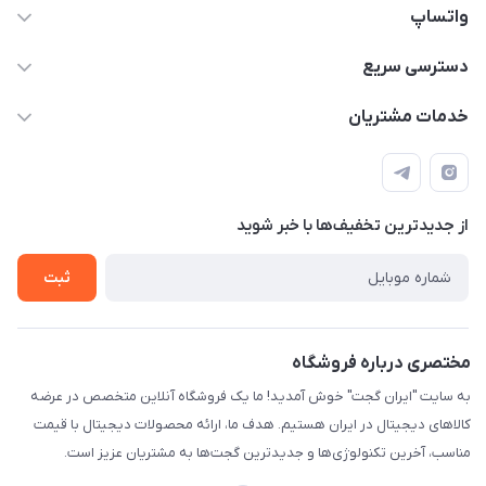
واتساپ
09933276933 واتس اپ و اینستاگرام - فقط
دسترسی سریع
info@irangaget.ir
حساب کاربری
خدمات مشتریان
هرمزگان-بندرخمیر
مجله فروشگاه
قوانین و مقررات
لیست محصولات
حریم خصوصی
درباره ما
از جدید‌ترین تخفیف‌ها با‌ خبر شوید
راهنما
تماس با ما
ثبت
مختصری درباره فروشگاه
به سایت "ایران گجت" خوش آمدید! ما یک فروشگاه آنلاین متخصص در عرضه
کالاهای دیجیتال در ایران هستیم. هدف ما، ارائه محصولات دیجیتال با قیمت
مناسب، آخرین تکنولوژی‌ها و جدیدترین گجت‌ها به مشتریان عزیز است.