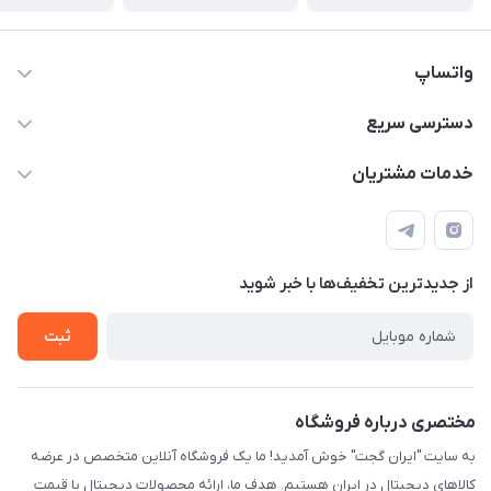
واتساپ
09933276933 واتس اپ و اینستاگرام - فقط
دسترسی سریع
info@irangaget.ir
حساب کاربری
خدمات مشتریان
هرمزگان-بندرخمیر
مجله فروشگاه
قوانین و مقررات
لیست محصولات
حریم خصوصی
درباره ما
از جدید‌ترین تخفیف‌ها با‌ خبر شوید
راهنما
تماس با ما
ثبت
مختصری درباره فروشگاه
به سایت "ایران گجت" خوش آمدید! ما یک فروشگاه آنلاین متخصص در عرضه
کالاهای دیجیتال در ایران هستیم. هدف ما، ارائه محصولات دیجیتال با قیمت