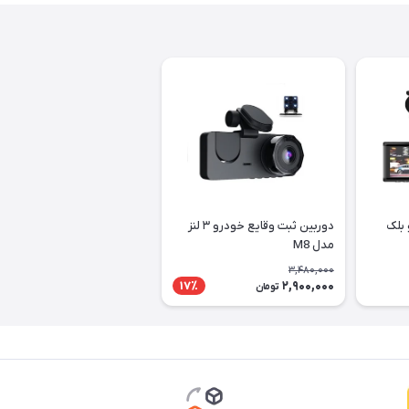
 بلک
دوربین ثبت وقایع خودرو ۳ لنز
مدل M8
3,480,000
2,900,000
17٪
تومان